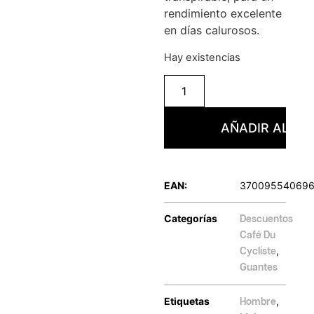
rendimiento excelente
en días calurosos.
Hay existencias
AÑADIR AL CA
EAN:
37009554069
Categorías
Descuentos
Café Du
,
Cycliste
Guantes
Etiquetas
,
Hombre