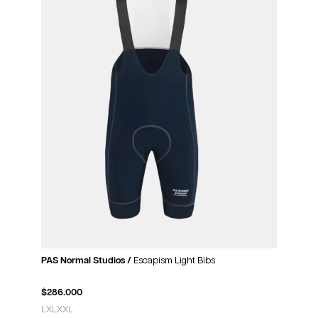
PAS Normal Studios /
Escapism Light Bibs
$
286.000
L
XL
XXL