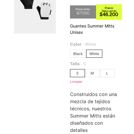
$
77.000
$
46.200
Guantes Summer Mitts
Unisex
Color
White
Black
White
Talla
S
S
M
L
Limpiar
Construidos con una
mezcla de tejidos
técnicos, nuestros
Summer Mitts están
diseñados con
detalles