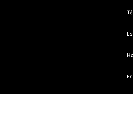
Té
Es
Ho
En