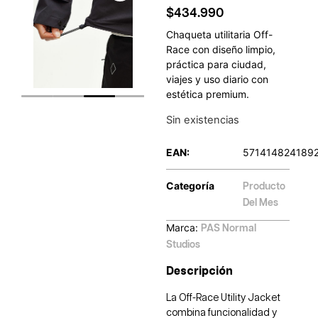
$
434.990
Chaqueta utilitaria Off-
Race con diseño limpio,
práctica para ciudad,
viajes y uso diario con
estética premium.
Sin existencias
EAN:
571414824189
Categoría
Producto
Del Mes
Marca:
PAS Normal
Studios
Descripción
La Off-Race Utility Jacket
combina funcionalidad y