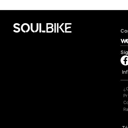
Co
Sí
In
¿
Pr
C
Ra