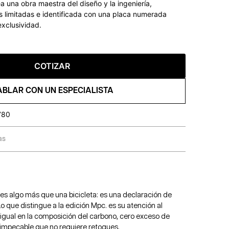
una obra maestra del diseño y la ingeniería,
 limitadas e identificada con una placa numerada
exclusividad.
COTIZAR
ABLAR CON UN ESPECIALISTA
780
as
s algo más que una bicicleta: es una declaración de
o que distingue a la edición Mpc. es su atención al
n igual en la composición del carbono, cero exceso de
e impecable que no requiere retoques.