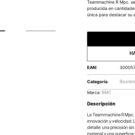
Teammachine R Mpc. sea 
producida en cantidades
única para destacar su 
H
EAN:
30005
Categoría
Biciclet
Marca:
BMC
Descripción
La Teammachine R Mpc. e
innovación y velocidad. L
detalle: una precisión si
material y una superfici