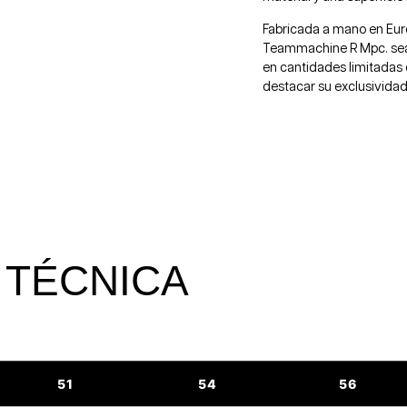
Fabricada a mano en Eur
Teammachine R Mpc. sea 
en cantidades limitadas 
destacar su exclusividad
 TÉCNICA
51
54
56