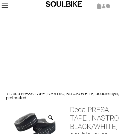
Inicio
Repuestos y Componentes
Componentes
/
/
/ Deda PRESA TAPE , NASTRO, BLACK/WHITE, double layer,
perforated
Deda PRESA
TAPE , NASTRO,
BLACK/WHITE,