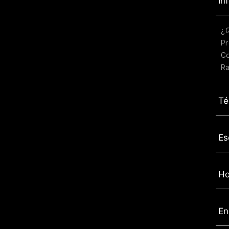
In
¿
Pr
C
Ra
Té
Es
Ho
En