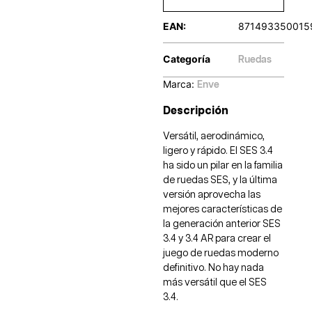
EAN:
871493350015
Categoría
Ruedas
Marca:
Enve
Descripción
Versátil, aerodinámico,
ligero y rápido. El SES 3.4
ha sido un pilar en la familia
de ruedas SES, y la última
versión aprovecha las
mejores características de
la generación anterior SES
3.4 y 3.4 AR para crear el
juego de ruedas moderno
definitivo. No hay nada
más versátil que el SES
3.4.