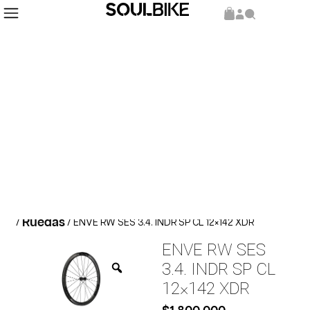
Inicio
Repuestos y Componentes
Componentes
/
/
Ruedas
/
/ ENVE RW SES 3.4. INDR SP CL 12×142 XDR
ENVE RW SES
3.4. INDR SP CL
12×142 XDR