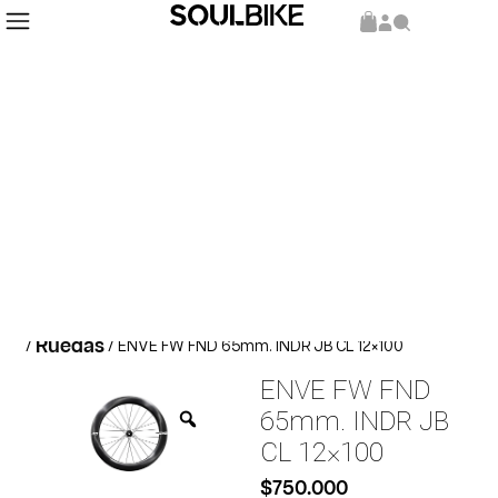
Inicio
Repuestos y Componentes
Componentes
/
/
Ruedas
/
/ ENVE FW FND 65mm. INDR JB CL 12×100
ENVE FW FND
65mm. INDR JB
CL 12×100
$
750.000