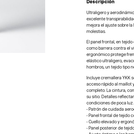
Descripción
Ultraligero y aerodinámi
excelente transpirabilid
mejora el ajuste sobre la
molestias.
El panel frontal, en teji
como barrera contra el vi
ergonómico protege frente
elástico ultraligero, eva
hombros, un tejido tipo n
Incluye cremallera YKK s
acceso rápido al maillot y
completo. La cintura, co
su sitio. Detalles reflecta
condiciones de poca luz.
• Patrón de cuidada aer
• Panel frontal de tejido 
• Cuello elevado y ergon
• Panel posterior de tejido