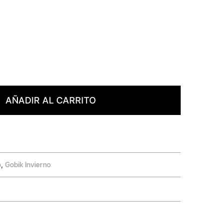
AÑADIR AL CARRITO
,
o
Gobik Invierno