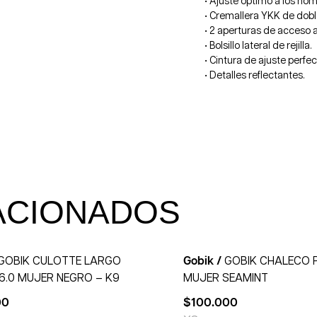
• Ajuste óptimo a los ho
• Cremallera YKK de dobl
• 2 aperturas de acceso a 
• Bolsillo lateral de rejilla.
• Cintura de ajuste perfec
• Detalles reflectantes.
ACIONADOS
GOBIK CULOTTE LARGO
Gobik /
GOBIK CHALECO P
 6.0 MUJER NEGRO – K9
MUJER SEAMINT
00
$
100.000