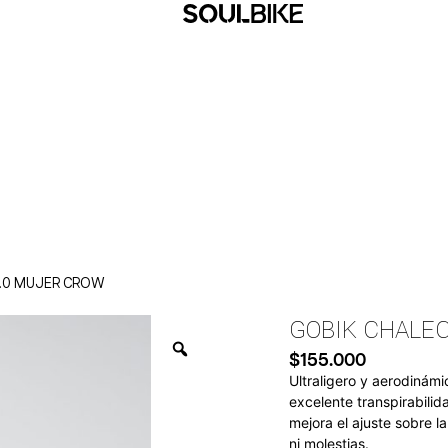
2.0 MUJER CROW
GOBIK CHALE
$
155.000
Ultraligero y aerodinámi
excelente transpirabili
mejora el ajuste sobre l
ni molestias.