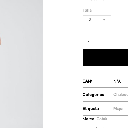
Talla
S
M
EAN:
N/A
Categorías
Chalec
Etiqueta
Mujer
Marca:
Gobik