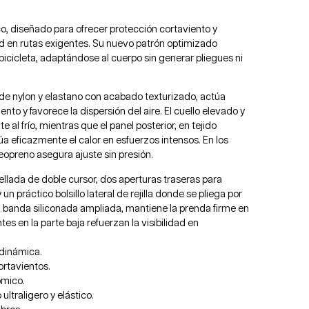
co, diseñado para ofrecer protección cortaviento y
ad en rutas exigentes. Su nuevo patrón optimizado
 bicicleta, adaptándose al cuerpo sin generar pliegues ni
do de nylon y elastano con acabado texturizado, actúa
ento y favorece la dispersión del aire. El cuello elevado y
 al frío, mientras que el panel posterior, en tejido
cúa eficazmente el calor en esfuerzos intensos. En los
eopreno asegura ajuste sin presión.
ellada de doble cursor, dos aperturas traseras para
 un práctico bolsillo lateral de rejilla donde se pliega por
n banda siliconada ampliada, mantiene la prenda firme en
ntes en la parte baja refuerzan la visibilidad en
odinámica.
cortavientos.
ómico.
 ultraligero y elástico.