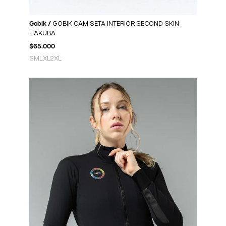
Gobik /
GOBIK CAMISETA INTERIOR SECOND SKIN
HAKUBA
$
65.000
S
M
L
XL
2XL