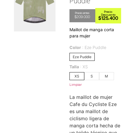
Puddle
$
209.000
$
125.400
Maillot de manga corta
para mujer
Color
Eze Puddle
Eze Puddle
Talla
XS
XS
S
M
Limpiar
La maillot de mujer
Cafe du Cycliste Eze
es una maillot de
ciclismo ligera de
manga corta hecha de
un tejido técnico que