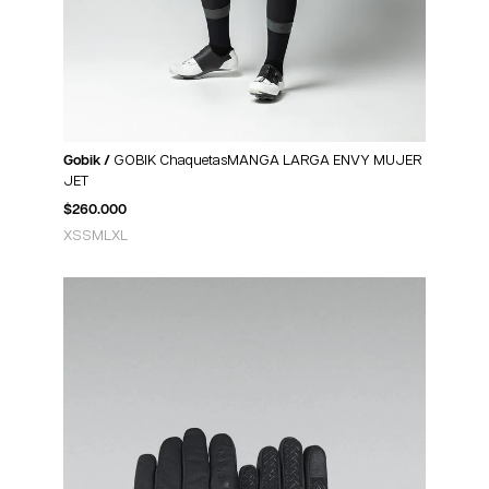
Gobik /
GOBIK ChaquetasMANGA LARGA ENVY MUJER
JET
$
260.000
XS
S
M
L
XL