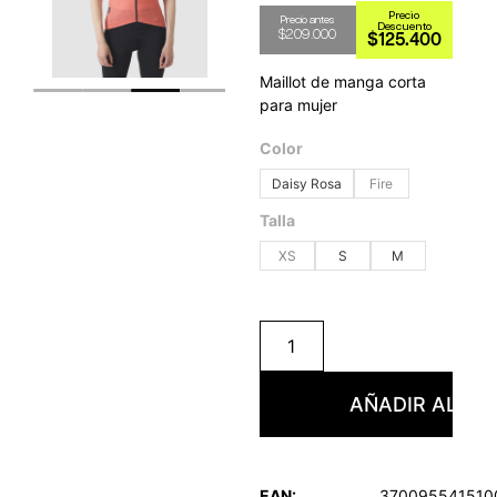
$
209.000
$
125.400
Maillot de manga corta
para mujer
Color
Daisy Rosa
Fire
Talla
XS
S
M
AÑADIR AL CA
EAN:
370095541510