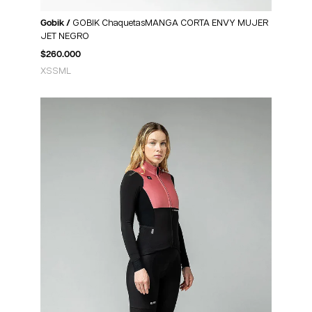
Gobik /
GOBIK ChaquetasMANGA CORTA ENVY MUJER
JET NEGRO
$
260.000
XS
S
M
L