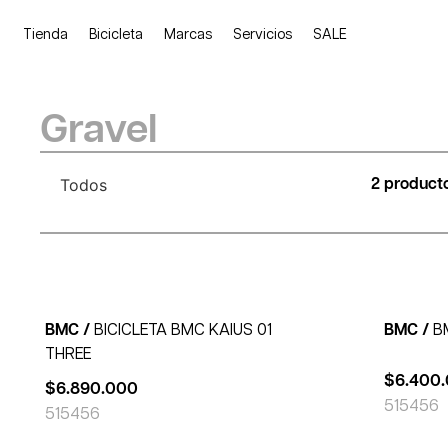
Tienda
Bicicleta
Marcas
Servicios
SALE
Gravel
Todos
2 product
BMC /
BICICLETA BMC KAIUS 01
BMC /
B
THREE
$
6.400
$
6.890.000
51
54
56
51
54
56