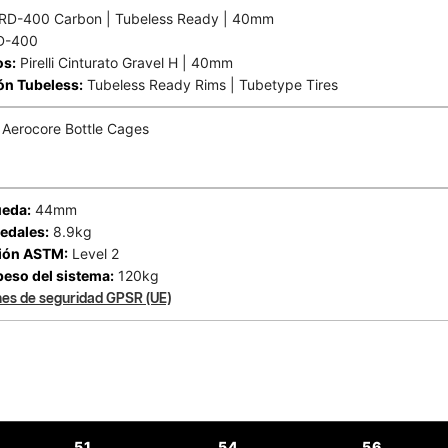
D-400 Carbon | Tubeless Ready | 40mm
D-400
os:
Pirelli Cinturato Gravel H | 40mm
ón Tubeless:
Tubeless Ready Rims | Tubetype Tires
Aerocore Bottle Cages
ueda:
44mm
edales:
8.9kg
ción ASTM:
Level 2
peso del sistema:
120kg
nes de seguridad GPSR (UE)
51
54
56