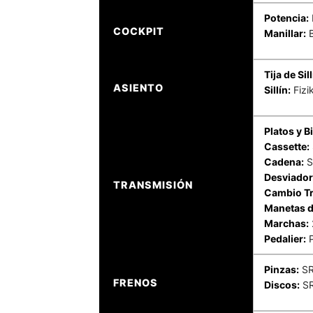
Potencia:
COCKPIT
Manillar:
B
Tija de Sill
ASIENTO
Sillín:
Fizi
Platos y B
Cassette:
Cadena:
S
Desviador
TRANSMISIÓN
Cambio Tr
Manetas d
Marchas:
Pedalier:
P
Pinzas:
SR
FRENOS
Discos:
SR