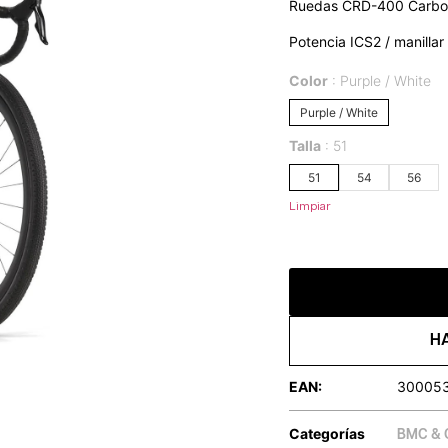
Ruedas CRD-400 Carb
Potencia ICS2 / manilla
Color
Purple / White
Purple / White
Talla
51
51
54
56
Limpiar
H
EAN:
30005
Categorías
BMC & 