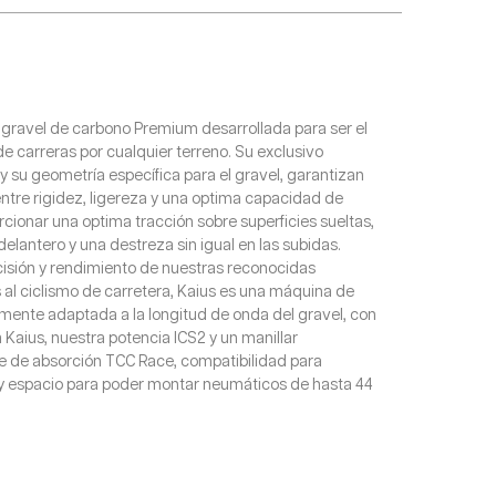
a gravel de carbono Premium desarrollada para ser el
 carreras por cualquier terreno. Su exclusivo
 su geometría específica para el gravel, garantizan
 entre rigidez, ligereza y una optima capacidad de
rcionar una optima tracción sobre superficies sueltas,
 delantero y una destreza sin igual en las subidas.
isión y rendimiento de nuestras reconocidas
 al ciclismo de carretera, Kaius es una máquina de
mente adaptada a la longitud de onda del gravel, con
a Kaius, nuestra potencia ICS2 y un manillar
te de absorción TCC Race, compatibilidad para
x y espacio para poder montar neumáticos de hasta 44