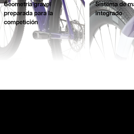
Geometría gravel
Sistema de ma
preparada para la
integrado
competición