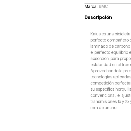
Marca:
BMC
Descripción
Kaius es una biciclet
perfecto compañero de
laminado de carbono y
el perfecto equilibrio
absorción, para propo
estabilidad en el tren
Aprovechando la prec
tecnologías aplicadas
competición perfecta
su específica horquill
convencional, el ajus
transmisiones 1x y 2
mm de ancho.