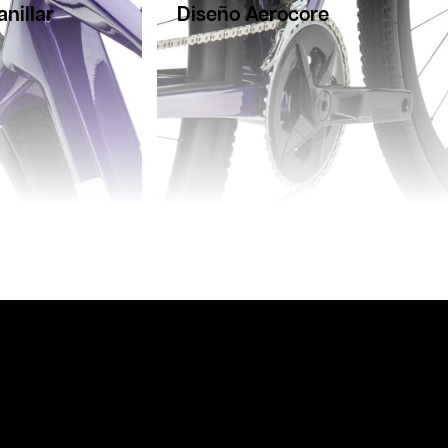
nillar
Diseño Aerocore