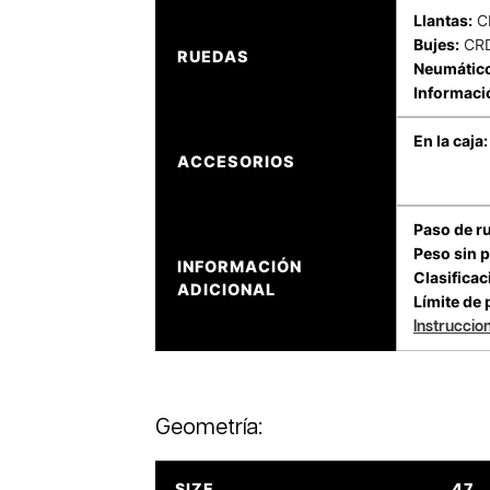
Llantas:
CR
Bujes:
CR
RUEDAS
Neumátic
Informaci
En la caja:
ACCESORIOS
Paso de r
Peso sin p
INFORMACIÓN
Clasifica
ADICIONAL
Límite de 
Instruccio
Geometría:
SIZE
47