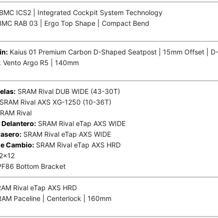
BMC ICS2 | Integrated Cockpit System Technology
MC RAB 03 | Ergo Top Shape | Compact Bend
ín:
Kaius 01 Premium Carbon D-Shaped Seatpost | 15mm Offset | D
k Vento Argo R5 | 140mm
ielas:
SRAM Rival DUB WIDE (43-30T)
SRAM Rival AXS XG-1250 (10-36T)
RAM Rival
 Delantero:
SRAM Rival eTap AXS WIDE
asero:
SRAM Rival eTap AXS WIDE
e Cambio:
SRAM Rival eTap AXS HRD
2×12
F86 Bottom Bracket
AM Rival eTap AXS HRD
AM Paceline | Centerlock | 160mm