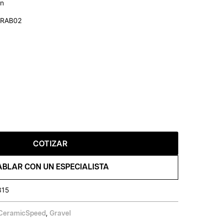
on
r RAB02
COTIZAR
ABLAR CON UN ESPECIALISTA
315
,
CeramicSpeed
Gravel