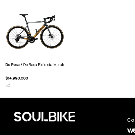
De Rosa /
De Rosa Bicicleta Merak
$
14.990.000
50
Co