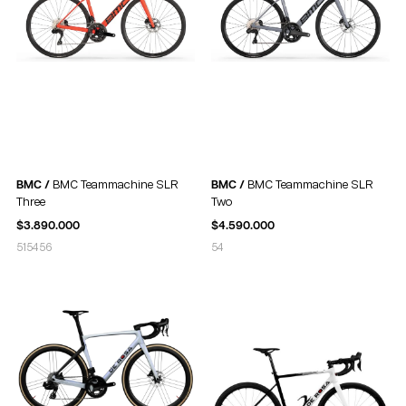
BMC /
BMC Teammachine SLR
BMC /
BMC Teammachine SLR
Three
Two
$
3.890.000
$
4.590.000
51
54
56
54