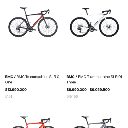
BMC /
BMC Teammachine SLR 01
BMC /
BMC Teammachine SLR 01
One
Three
$
13.990.000
$
8.990.000
-
$
9.039.500
51
54
51
54
56